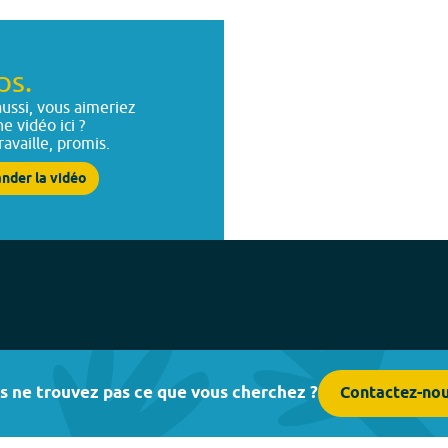
ps.
ussi, vous aimeriez
ne vidéo ici ?
ravaille, promis.
nder la vidéo
s ne trouvez pas ce que vous cherchez ?
Contactez-no