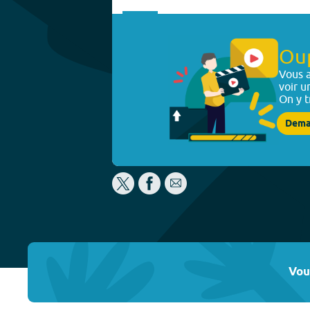
Ou
Vous a
voir u
On y t
Dema
Vou