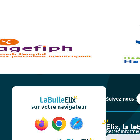
Suivez-nous !
sur votre navigateur
Elix, la le
Restez informé(