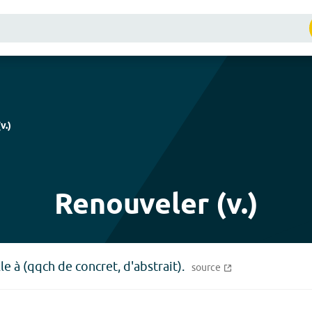
(
v.
)
Renouveler (v.)
 à (qqch de concret, d'abstrait).
source