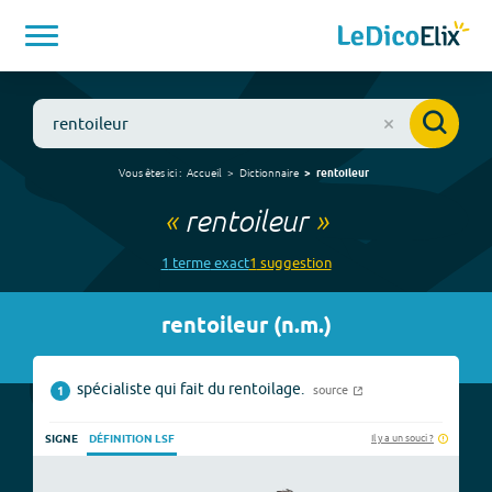
Vous êtes ici :
Accueil
Dictionnaire
rentoileur
«
rentoileur
»
1
terme
exact
1
suggestion
rentoileur
(
n.m.
)
spécialiste qui fait du rentoilage.
source
1
Il y a un souci ?
SIGNE
DÉFINITION LSF