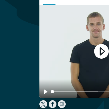
Play
Play