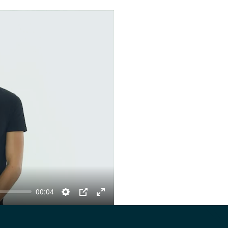
00:04
Settings
PIP
Enter
fullscreen