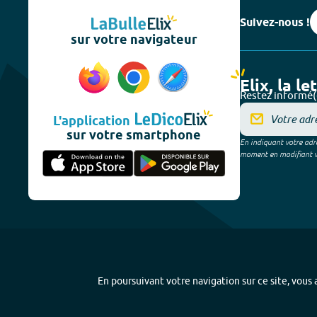
Suivez-nous !
sur votre navigateur
Elix, la le
Restez informé(
L'application
sur votre smartphone
En indiquant votre adre
moment en modifiant vos
En poursuivant votre navigation sur ce site, vous a
Plan du site
-