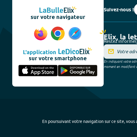
Suivez-nous !
sur votre navigateur
Elix, la le
Restez informé(
L'application
sur votre smartphone
En indiquant votre adre
moment en modifiant vos
En poursuivant votre navigation sur ce site, vous a
Plan du site
-