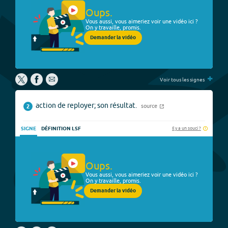
Oups.
Vous aussi, vous aimeriez voir une vidéo ici ?
On y travaille, promis.
Demander la vidéo
+
Voir tous les signes
action de reployer; son résultat.
source
2
Il y a un souci ?
SIGNE
DÉFINITION LSF
Oups.
Vous aussi, vous aimeriez voir une vidéo ici ?
On y travaille, promis.
Demander la vidéo