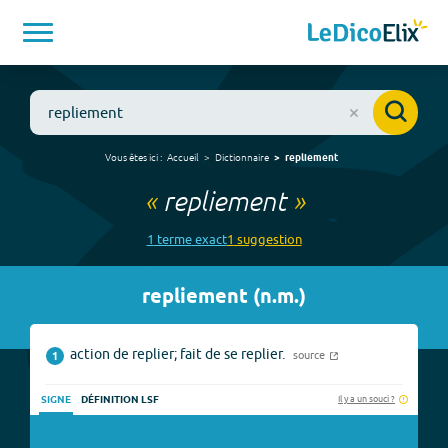
Vous êtes ici :
Accueil
Dictionnaire
repliement
«
repliement
»
1
terme
exact
1
suggestion
repliement
(
n.m.
)
action de replier; fait de se replier.
source
1
Il y a un souci ?
SIGNE
DÉFINITION LSF