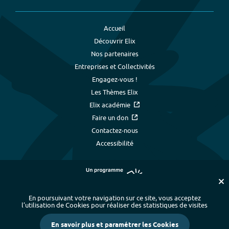
Accueil
Découvrir Elix
Nos partenaires
Entreprises et Collectivités
Engagez-vous !
Les Thèmes Elix
Elix académie
Faire un don
Contactez-nous
Accessibilité
En poursuivant votre navigation sur ce site, vous acceptez
l’utilisation de Cookies pour réaliser des statistiques de visites
Plan du site
-
Index alphabétique
-
En savoir plus et paramétrer les Cookies
Mentions légales et données personnelles
-
Paramétrer les cookies
-