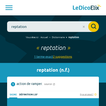
Vous êtes ici :
Accueil
Dictionnaire
reptation
«
reptation
»
1
terme
exact
2
suggestion
s
reptation
(
n.f.
)
action de ramper.
source
1
Il y a un souci ?
SIGNE
DÉFINITION LSF