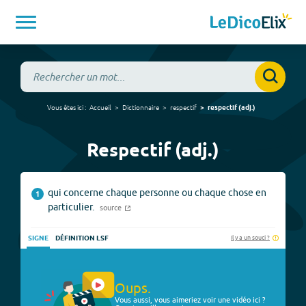
Vous êtes ici :
Accueil
Dictionnaire
respectif
respectif
(
adj.
)
Respectif (adj.)
qui concerne chaque personne ou chaque chose en
1
particulier.
source
Il y a un souci ?
SIGNE
DÉFINITION LSF
Oups.
Vous aussi, vous aimeriez voir une vidéo ici ?