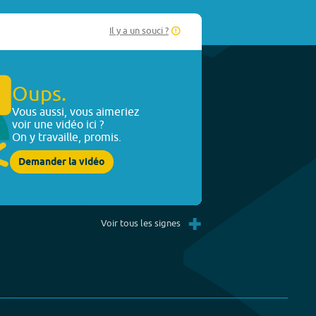
Il y a un souci ?
Oups.
Vous aussi, vous aimeriez
voir une vidéo ici ?
On y travaille, promis.
Demander la vidéo
+
Voir tous les signes