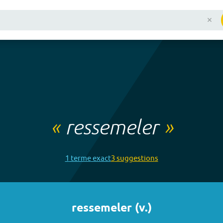
«
ressemeler
»
1
terme
exact
3
suggestion
s
ressemeler
(
v.
)