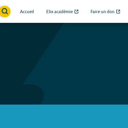
Accueil
Elix académie
Faire un don