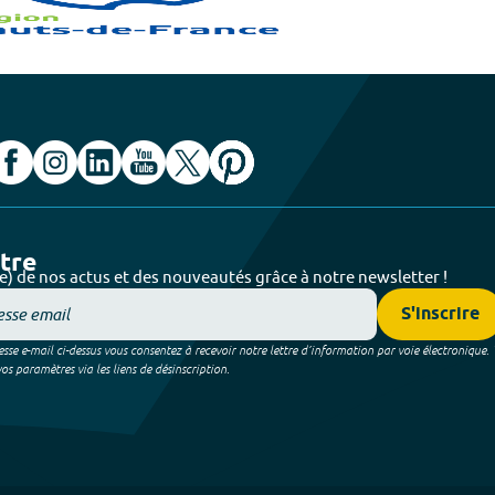
ttre
e) de nos actus et des nouveautés grâce à notre newsletter !
S'inscrire
sse e-mail ci-dessus vous consentez à recevoir notre lettre d’information par voie électronique.
 paramètres via les liens de désinscription.