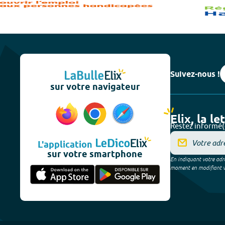
Suivez-nous !
sur votre navigateur
Elix, la le
Restez informé(
L'application
sur votre smartphone
En indiquant votre adre
moment en modifiant vos