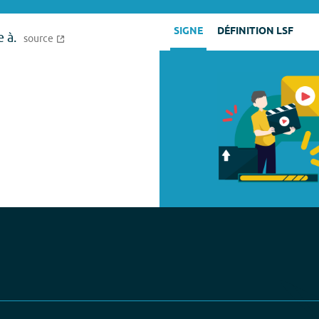
SIGNE
DÉFINITION LSF
 à.
source