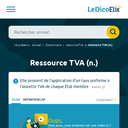
Vous êtes ici :
Accueil
Dictionnaire
ressource TVA
ressource TVA
(
n.
)
Ressource TVA (n.)
Elle provient de l'application d'un taux uniforme à
1
l'assiette TVA de chaque État membre.
source
Il y a un souci ?
SIGNE
DÉFINITION LSF
Oups.
Vous aussi, vous aimeriez voir une vidéo ici ?