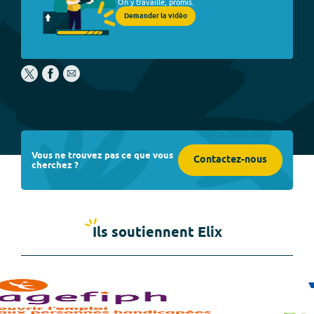
On y travaille, promis.
Demander la vidéo
Vous ne trouvez pas ce que vous
Contactez-nous
cherchez ?
Ils soutiennent Elix