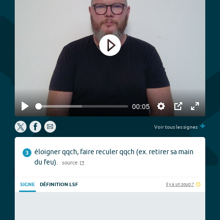
Play
00:05
Play
Settings
PIP
Enter
+
fullscree
Voir tous les signes
éloigner qqch, faire reculer qqch (ex. retirer sa main
3
du feu).
source
Il y a un souci ?
SIGNE
DÉFINITION LSF