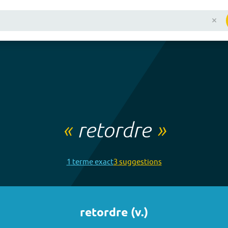
«
retordre
»
1
terme
exact
3
suggestion
s
retordre
(
v.
)