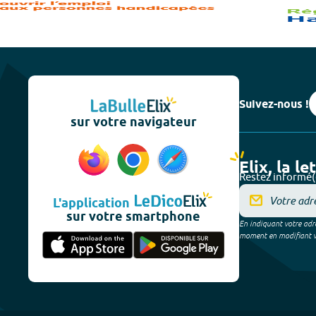
Suivez-nous !
sur votre navigateur
Elix, la le
Restez informé(
L'application
sur votre smartphone
En indiquant votre adre
moment en modifiant vos