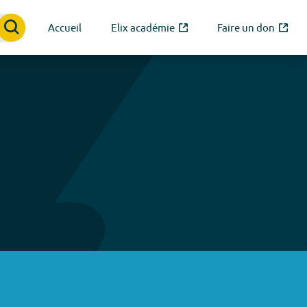
Accueil
Elix académie
Faire un don