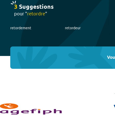
3
Suggestion
s
pour "
retordre
"
retordement
retordeur
Vou