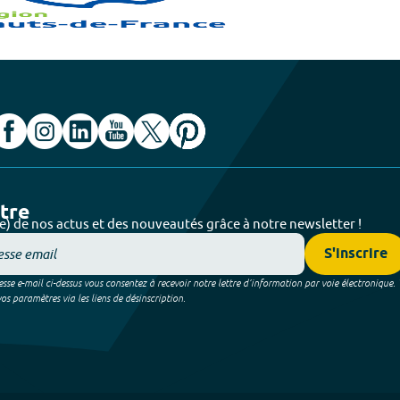
ttre
e) de nos actus et des nouveautés grâce à notre newsletter !
S'inscrire
sse e-mail ci-dessus vous consentez à recevoir notre lettre d’information par voie électronique.
 paramètres via les liens de désinscription.