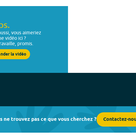
ps.
ussi, vous aimeriez
ne vidéo ici ?
ravaille, promis.
nder la vidéo
s ne trouvez pas ce que vous cherchez ?
Contactez-no