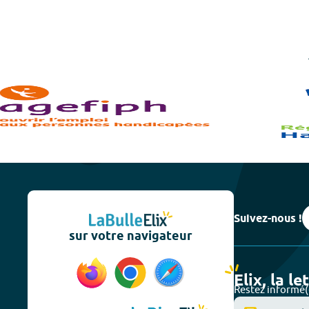
Suivez-nous !
sur votre navigateur
Elix, la le
Restez informé(