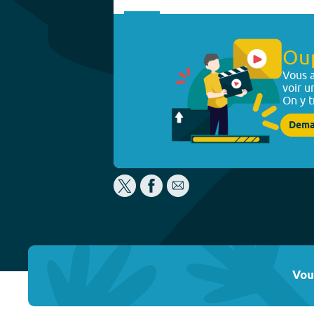
Ou
Vous a
voir u
On y t
Dema
Vou