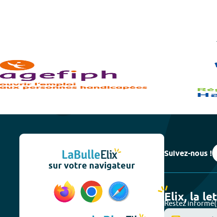
Suivez-nous !
sur votre navigateur
Elix, la le
Restez informé(