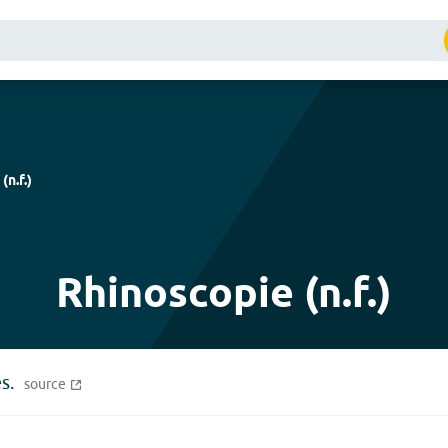
(
n.f.
)
Rhinoscopie (n.f.)
s.
source