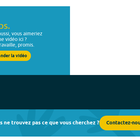
ps.
ussi, vous aimeriez
ne vidéo ici ?
ravaille, promis.
nder la vidéo
s ne trouvez pas ce que vous cherchez ?
Contactez-no