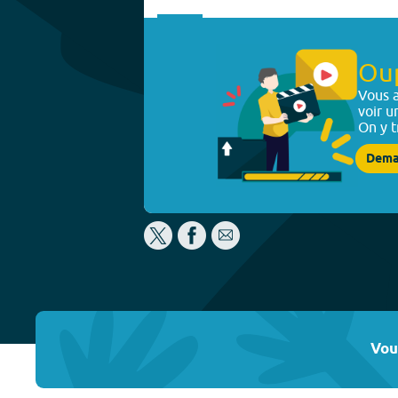
Ou
Vous a
voir u
On y t
Dema
Vou