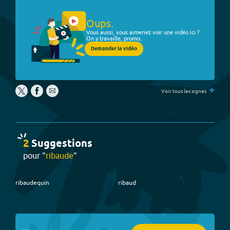
Oups.
Vous aussi, vous aimeriez voir une vidéo ici ?
On y travaille, promis.
Demander la vidéo
+
Voir tous les signes
2
Suggestion
s
pour "
ribaude
"
ribaudequin
ribaud