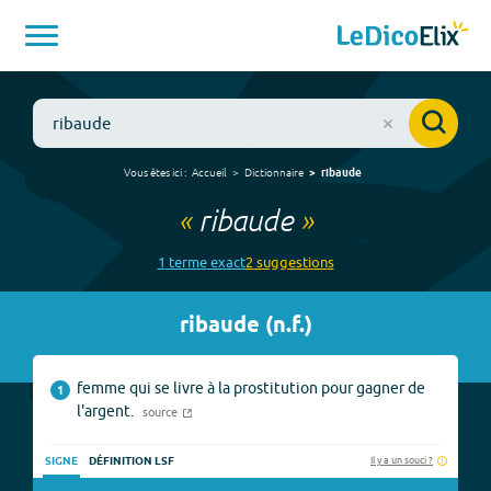
Vous êtes ici :
Accueil
Dictionnaire
ribaude
«
ribaude
»
1
terme
exact
2
suggestion
s
ribaude
(
n.f.
)
femme qui se livre à la prostitution pour gagner de
1
l'argent.
source
Il y a un souci ?
SIGNE
DÉFINITION LSF