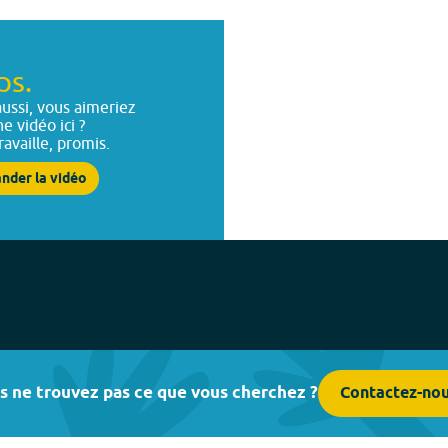
ps.
ussi, vous aimeriez
ne vidéo ici ?
ravaille, promis.
nder la vidéo
s ne trouvez pas ce que vous cherchez ?
Contactez-no