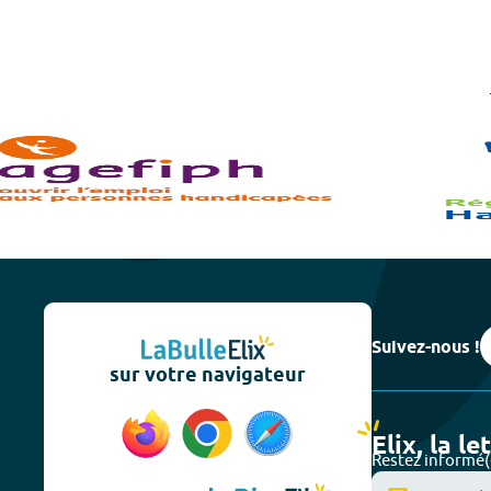
Suivez-nous !
sur votre navigateur
Elix, la le
Restez informé(