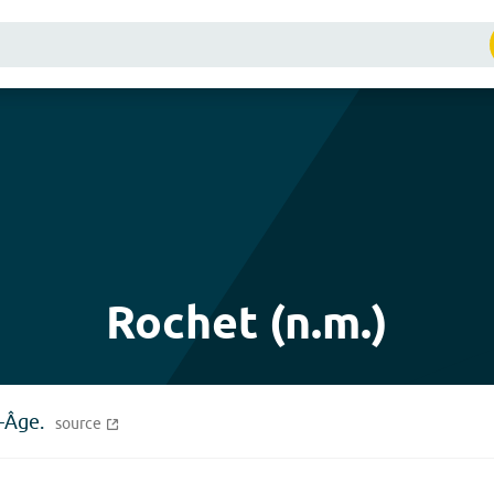
Rochet (n.m.)
-Âge.
source