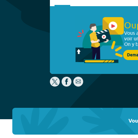
Ou
Vous a
voir u
On y t
Dema
Vou