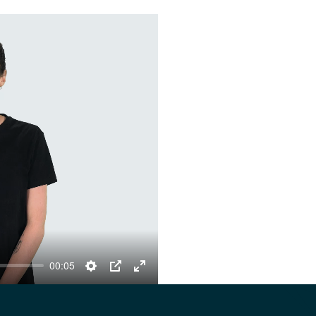
00:05
Settings
PIP
Enter
fullscreen