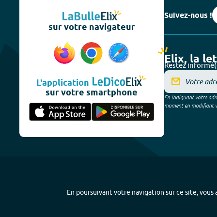
Suivez-nous !
sur votre navigateur
Elix, la le
Restez informé(
L'application
sur votre smartphone
En indiquant votre adre
moment en modifiant vos
En poursuivant votre navigation sur ce site, vous a
Plan du site
-