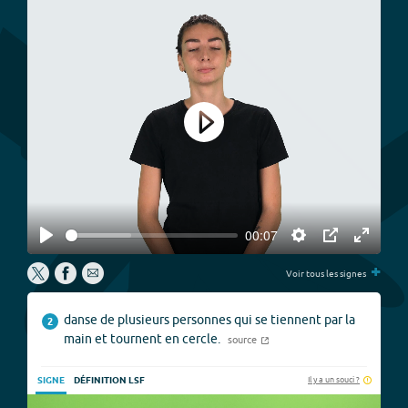
Play
00:07
Play
Settings
PIP
Enter
+
fullscree
Voir tous les signes
danse de plusieurs personnes qui se tiennent par la
2
main et tournent en cercle.
source
Il y a un souci ?
SIGNE
DÉFINITION LSF