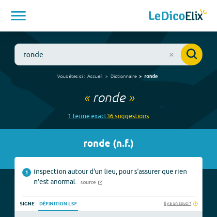
Vous êtes ici :
Accueil
Dictionnaire
ronde
«
ronde
»
1
terme
exact
36
suggestion
s
ronde
(
n.f.
)
inspection autour d'un lieu, pour s'assurer que rien
1
n'est anormal.
source
Il y a un souci ?
SIGNE
DÉFINITION LSF