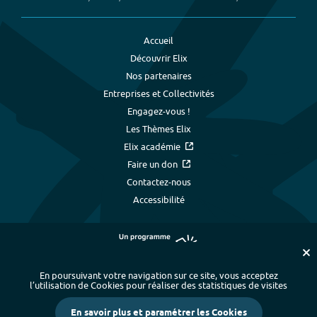
Accueil
Découvrir Elix
Nos partenaires
Entreprises et Collectivités
Engagez-vous !
Les Thèmes Elix
Elix académie
Faire un don
Contactez-nous
Accessibilité
En poursuivant votre navigation sur ce site, vous acceptez
l’utilisation de Cookies pour réaliser des statistiques de visites
Plan du site
-
Index alphabétique
-
En savoir plus et paramétrer les Cookies
Mentions légales et données personnelles
-
Paramétrer les cookies
-