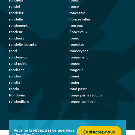
rondeau
ronds
rondel
ronce
rondelet
ronceraie
rondelle
Roncesvalles
rondement
ronceux
rondeur
Roncevaux
rondeurs
ronéo
rondelle isolante
ronéoter
rond
ronéotyper
rond-de-cuir
rongement
rond-point
ronger
rondache
rongeur
rondier
rônier
rondin
ronier
rondo
rond point
Rondônia
rongé par les soucis
rondouillard
ronger son frein
Vous ne trouvez pas ce que vous
Contactez-nous
cherchez ?