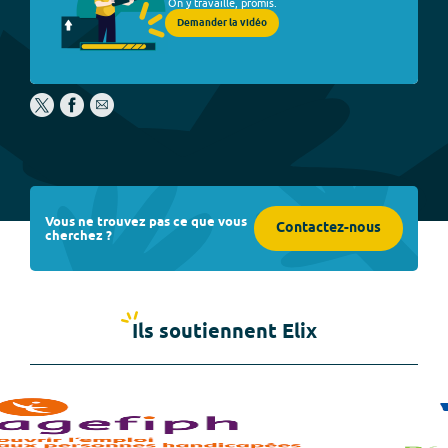
On y travaille, promis.
Demander la vidéo
Vous ne trouvez pas ce que vous
Contactez-nous
cherchez ?
Ils soutiennent Elix