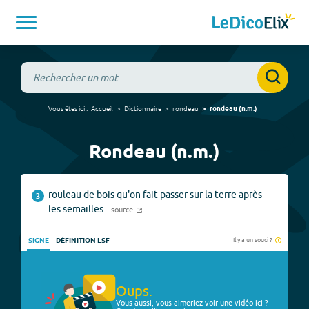
Vous êtes ici :
Accueil
Dictionnaire
rondeau
rondeau
(
n.m.
)
Rondeau (n.m.)
rouleau de bois qu'on fait passer sur la terre après
3
les semailles.
source
Il y a un souci ?
SIGNE
DÉFINITION LSF
Oups.
Vous aussi, vous aimeriez voir une vidéo ici ?