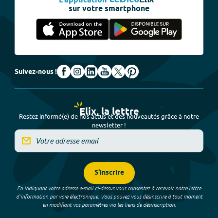
L'application
sur votre smartphone
Suivez-nous !
Elix, la lettre
Restez informé(e) de nos actus et des nouveautés grâce à notre
newsletter !
S'inscrire
En indiquant votre adresse e-mail ci-dessus vous consentez à recevoir notre lettre
d’information par voie électronique. Vous pouvez vous désinscrire à tout moment
en modifiant vos paramètres via les liens de désinscription.