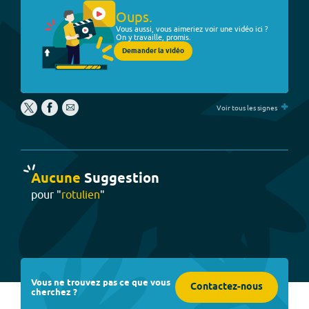
Oups.
Vous aussi, vous aimeriez voir une vidéo ici ?
On y travaille, promis.
Demander la vidéo
+
Voir tous les signes
Aucune
Suggestion
pour "
rotulien
"
Vous ne trouvez pas ce que vous
Contactez-nous
cherchez ?