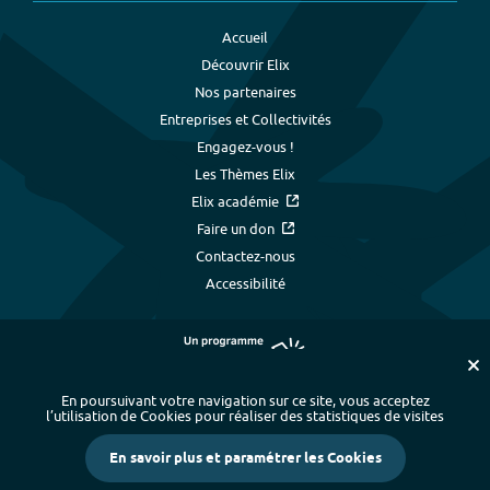
Accueil
Découvrir Elix
Nos partenaires
Entreprises et Collectivités
Engagez-vous !
Les Thèmes Elix
Elix académie
Faire un don
Contactez-nous
Accessibilité
En poursuivant votre navigation sur ce site, vous acceptez
l’utilisation de Cookies pour réaliser des statistiques de visites
Plan du site
-
Index alphabétique
-
En savoir plus et paramétrer les Cookies
Mentions légales et données personnelles
-
Paramétrer les cookies
-
Crédits