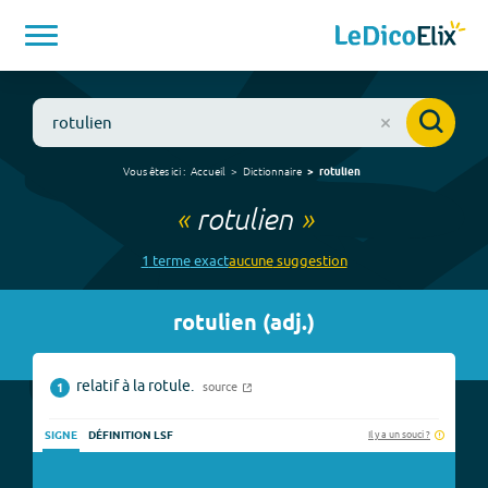
Vous êtes ici :
Accueil
Dictionnaire
rotulien
«
rotulien
»
1
terme
exact
aucune
suggestion
rotulien
(
adj.
)
relatif à la rotule.
source
1
Il y a un souci ?
SIGNE
DÉFINITION LSF