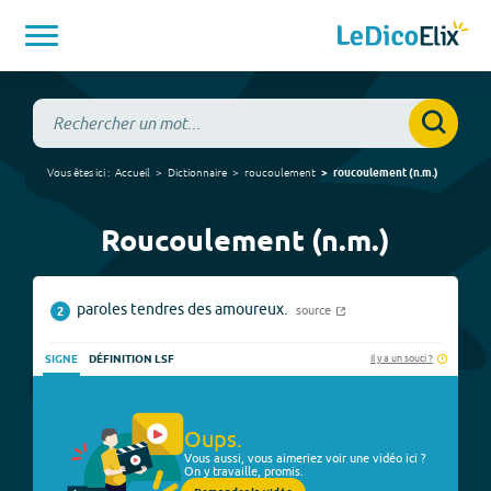
Vous êtes ici :
Accueil
Dictionnaire
roucoulement
roucoulement
(
n.m.
)
Roucoulement (n.m.)
paroles tendres des amoureux.
source
2
Il y a un souci ?
SIGNE
DÉFINITION LSF
Oups.
Vous aussi, vous aimeriez voir une vidéo ici ?
On y travaille, promis.