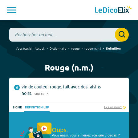
Vous êtes ici :
Accueil
Dictionnaire
rouge
rouge
(
n.m.
)
Définition
Rouge (n.m.)
vin de couleur rouge, fait avec des raisins
6
noirs.
source
Il y a un souci ?
SIGNE
DÉFINITION LSF
Oups.
Vous aussi, vous aimeriez voir une vidéo ici ?