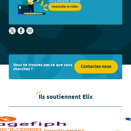
On y travaille, promis.
Demander la vidéo
Vous ne trouvez pas ce que vous
Contactez-nous
cherchez ?
Ils soutiennent Elix