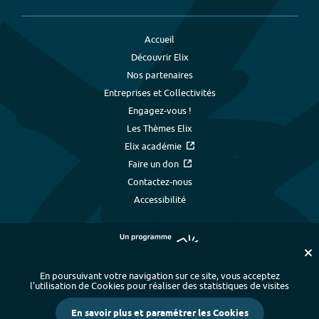
Accueil
Découvrir Elix
Nos partenaires
Entreprises et Collectivités
Engagez-vous !
Les Thèmes Elix
Elix académie
Faire un don
Contactez-nous
Accessibilité
En poursuivant votre navigation sur ce site, vous acceptez
l’utilisation de Cookies pour réaliser des statistiques de visites
Plan du site
-
Index alphabétique
-
En savoir plus et paramétrer les Cookies
Mentions légales et données personnelles
-
Paramétrer les cookies
-