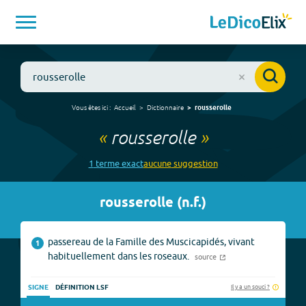
Vous êtes ici :
Accueil
Dictionnaire
rousserolle
«
rousserolle
»
1
terme
exact
aucune
suggestion
rousserolle
(
n.f.
)
passereau de la Famille des Muscicapidés, vivant
1
habituellement dans les roseaux.
source
Il y a un souci ?
SIGNE
DÉFINITION LSF