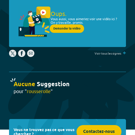
Oups.
Vous aussi, vous aimeriez voir une vidéo ici ?
On y travaille, promis.
Demander la vidéo
+
Voir tous les signes
Aucune
Suggestion
pour "
rousserolle
"
Vous ne trouvez pas ce que vous
Contactez-nous
cherchez ?