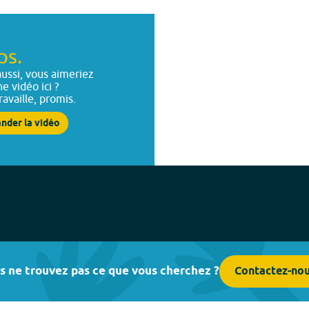
ps.
ussi, vous aimeriez
ne vidéo ici ?
ravaille, promis.
nder la vidéo
s ne trouvez pas ce que vous cherchez ?
Contactez-no