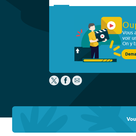
Ou
Vous a
voir u
On y t
Dema
Vou