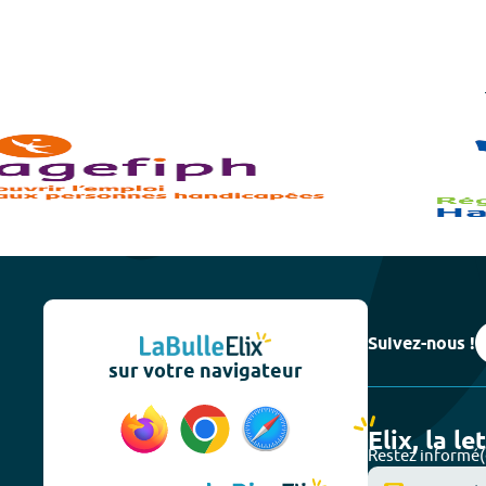
Suivez-nous !
sur votre navigateur
Elix, la le
Restez informé(