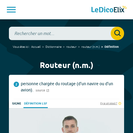
Vous êtes ici :
Accueil
Dictionnaire
routeur
routeur
(
n.m.
)
Définition
Routeur (n.m.)
personne chargée du routage (d'un navire ou d'un
2
avion).
source
Il y a un souci ?
SIGNE
DÉFINITION LSF