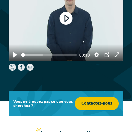
Play
00:10
Play
Settings
PIP
Enter
fullscree
Vous ne trouvez pas ce que vous
Contactez-nous
cherchez ?