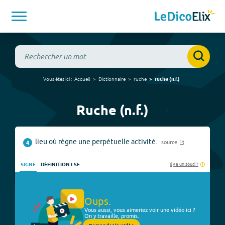
Vous êtes ici :
Accueil
Dictionnaire
ruche
ruche
(
n.f.
)
Ruche (n.f.)
lieu où règne une perpétuelle activité.
source
4
Il y a un souci ?
SIGNE
DÉFINITION LSF
Oups.
Vous aussi, vous aimeriez voir une vidéo ici ?
On y travaille, promis.