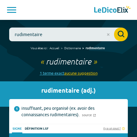
Vous êtes ici :
Accueil
Dictionnaire
rudimentaire
«
rudimentaire
»
1
terme
exact
aucune
suggestion
rudimentaire
(
adj.
)
insuffisant, peu organisé (ex. avoir des
1
connaissances rudimentaires).
source
Il y a un souci ?
SIGNE
DÉFINITION LSF