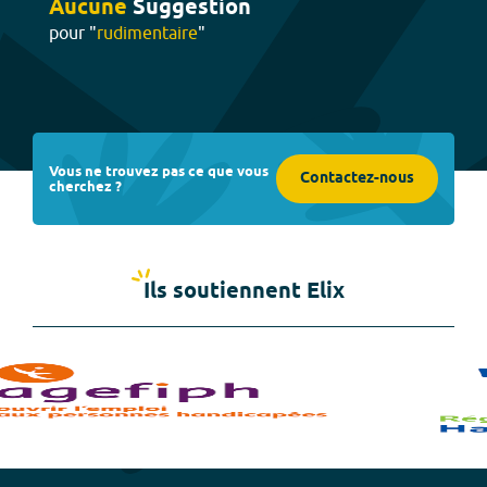
Aucune
Suggestion
pour "
rudimentaire
"
Vous ne trouvez pas ce que vous
Contactez-nous
cherchez ?
Ils soutiennent Elix