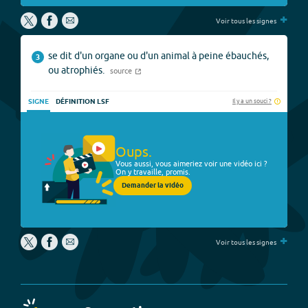
+
Voir tous les signes
se dit d'un organe ou d'un animal à peine ébauchés,
3
ou atrophiés.
source
Il y a un souci ?
SIGNE
DÉFINITION LSF
Oups.
Vous aussi, vous aimeriez voir une vidéo ici ?
On y travaille, promis.
Demander la vidéo
+
Voir tous les signes