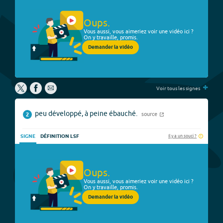
Oups.
Vous aussi, vous aimeriez voir une vidéo ici ?
On y travaille, promis.
Demander la vidéo
+
Voir tous les signes
peu développé, à peine ébauché.
source
2
Il y a un souci ?
SIGNE
DÉFINITION LSF
Oups.
Vous aussi, vous aimeriez voir une vidéo ici ?
On y travaille, promis.
Demander la vidéo