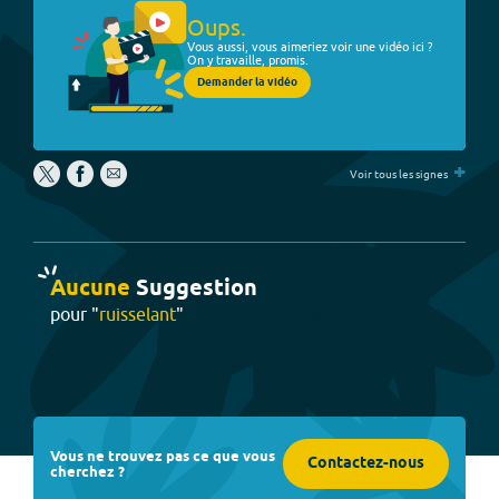
Oups.
Vous aussi, vous aimeriez voir une vidéo ici ?
On y travaille, promis.
Demander la vidéo
+
Voir tous les signes
Aucune
Suggestion
pour "
ruisselant
"
Vous ne trouvez pas ce que vous
Contactez-nous
cherchez ?