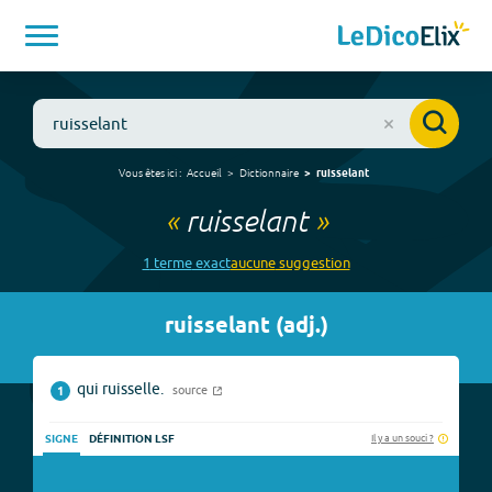
Vous êtes ici :
Accueil
Dictionnaire
ruisselant
«
ruisselant
»
1
terme
exact
aucune
suggestion
ruisselant
(
adj.
)
qui ruisselle.
source
1
Il y a un souci ?
SIGNE
DÉFINITION LSF