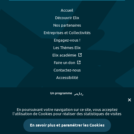
Accueil
Découvrir Elix
Nos partenaires
Entreprises et Collectivités
Engagez-vous !
Les Thèmes Elix
Elix académie
Faire un don
Contactez-nous
Accessibilité
En poursuivant votre navigation sur ce site, vous acceptez
l’utilisation de Cookies pour réaliser des statistiques de visites
Plan du site
-
Index alphabétique
-
En savoir plus et paramétrer les Cookies
Mentions légales et données personnelles
-
Paramétrer les cookies
-
Crédits