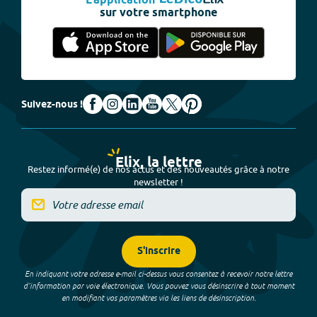
L'application
sur votre smartphone
Suivez-nous !
Elix, la lettre
Restez informé(e) de nos actus et des nouveautés grâce à notre
newsletter !
S'inscrire
En indiquant votre adresse e-mail ci-dessus vous consentez à recevoir notre lettre
d’information par voie électronique. Vous pouvez vous désinscrire à tout moment
en modifiant vos paramètres via les liens de désinscription.