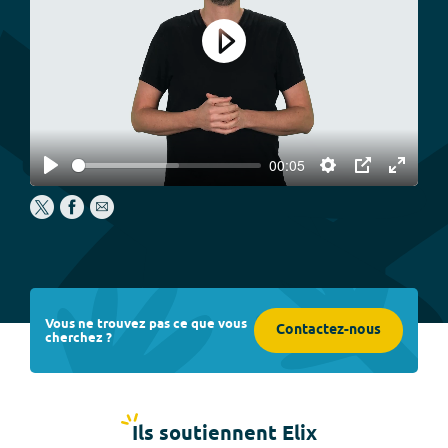
Play
00:05
Play
Settings
PIP
Enter
fullscree
Vous ne trouvez pas ce que vous
Contactez-nous
cherchez ?
Ils soutiennent Elix