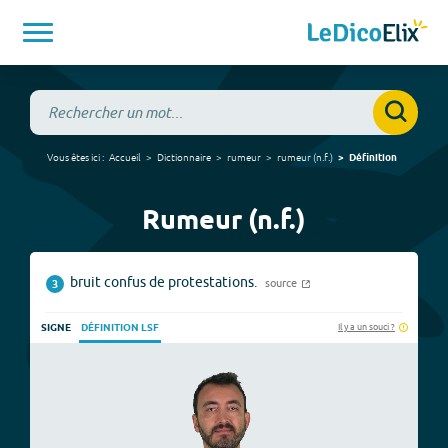
Vous êtes ici :
Accueil
Dictionnaire
rumeur
rumeur
(
n.f.
)
Définition
Rumeur (n.f.)
bruit confus de protestations.
source
3
Il y a un souci ?
SIGNE
DÉFINITION LSF