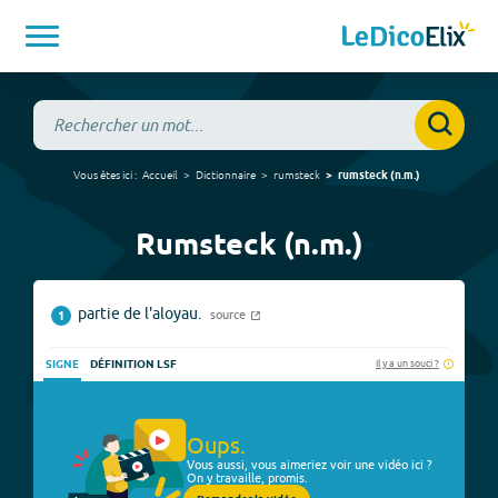
Vous êtes ici :
Accueil
Dictionnaire
rumsteck
rumsteck
(
n.m.
)
Rumsteck (n.m.)
partie de l'aloyau.
source
1
Il y a un souci ?
SIGNE
DÉFINITION LSF
Oups.
Vous aussi, vous aimeriez voir une vidéo ici ?
On y travaille, promis.