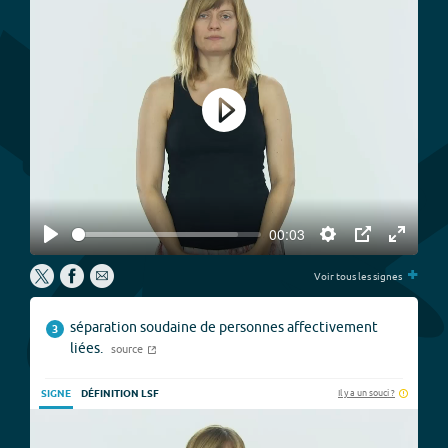
Play
00:03
Play
Settings
PIP
Enter
+
fullscree
Voir tous les signes
séparation soudaine de personnes affectivement
3
liées.
source
Il y a un souci ?
SIGNE
DÉFINITION LSF