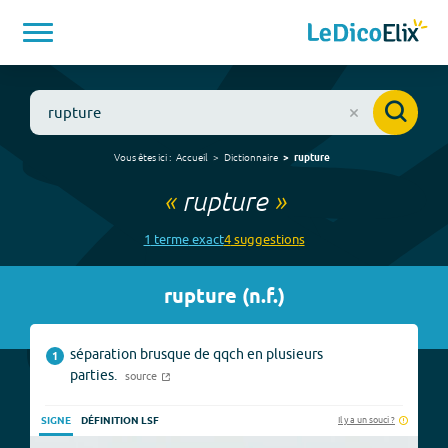
Vous êtes ici :
Accueil
Dictionnaire
rupture
«
rupture
»
1
terme
exact
4
suggestion
s
rupture
(
n.f.
)
séparation brusque de qqch en plusieurs
1
parties.
source
Il y a un souci ?
SIGNE
DÉFINITION LSF