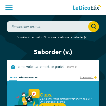
Vous êtes ici :
Accueil
Dictionnaire
saborder
saborder
(
v.
)
Saborder (v.)
ruiner volontairement un projet.
source
2
Il y a un souci ?
SIGNE
DÉFINITION LSF
Oups.
Vous aussi, vous aimeriez voir une vidéo ici ?
On y travaille, promis.