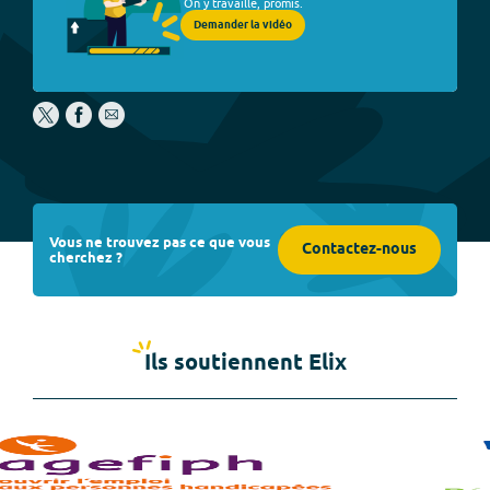
On y travaille, promis.
Demander la vidéo
Vous ne trouvez pas ce que vous
Contactez-nous
cherchez ?
Ils soutiennent Elix