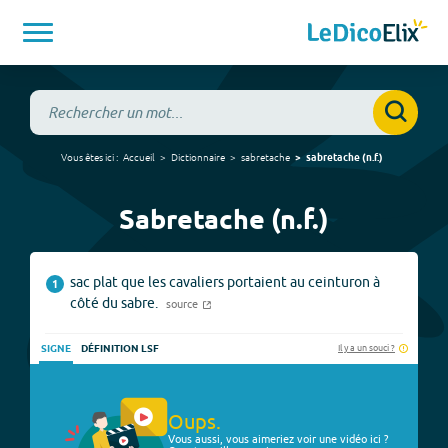
Vous êtes ici :
Accueil
Dictionnaire
sabretache
sabretache
(
n.f.
)
Sabretache (n.f.)
sac plat que les cavaliers portaient au ceinturon à
1
côté du sabre.
source
Il y a un souci ?
SIGNE
DÉFINITION LSF
Oups.
Vous aussi, vous aimeriez voir une vidéo ici ?