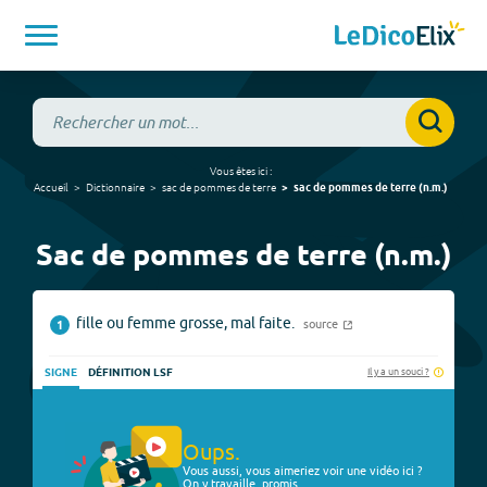
Vous êtes ici :
Accueil
Dictionnaire
sac de pommes de terre
sac de pommes de terre
(
n.m.
)
Sac de pommes de terre (n.m.)
fille ou femme grosse, mal faite.
source
1
Il y a un souci ?
SIGNE
DÉFINITION LSF
Oups.
Vous aussi, vous aimeriez voir une vidéo ici ?
On y travaille, promis.