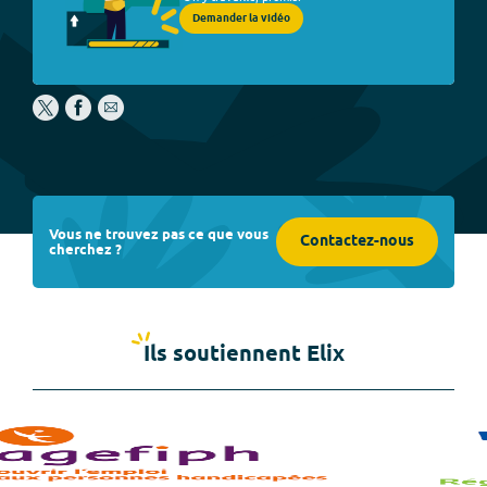
Demander la vidéo
Vous ne trouvez pas ce que vous
Contactez-nous
cherchez ?
Ils soutiennent Elix