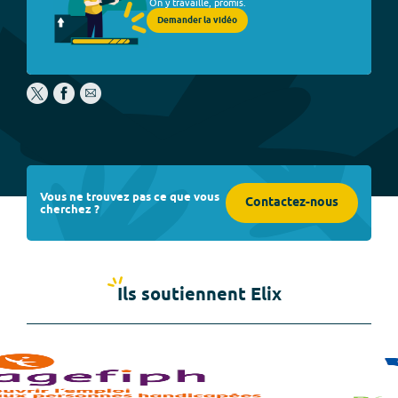
On y travaille, promis.
Demander la vidéo
Vous ne trouvez pas ce que vous
Contactez-nous
cherchez ?
Ils soutiennent Elix