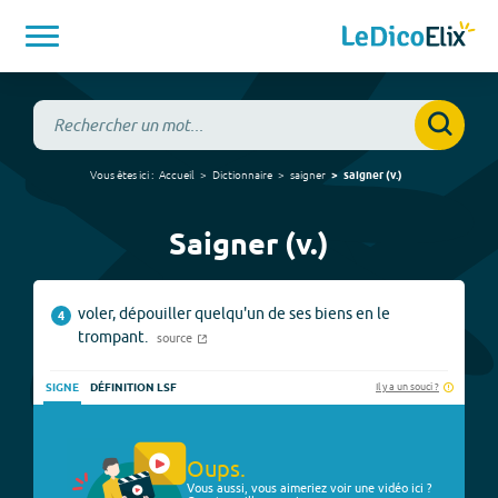
Vous êtes ici :
Accueil
Dictionnaire
saigner
saigner
(
v.
)
Saigner (v.)
voler, dépouiller quelqu'un de ses biens en le
4
trompant.
source
Il y a un souci ?
SIGNE
DÉFINITION LSF
Oups.
Vous aussi, vous aimeriez voir une vidéo ici ?