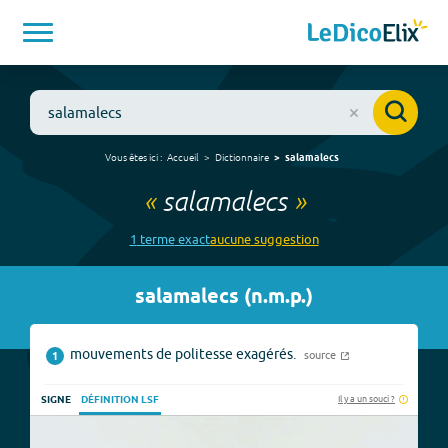
Vous êtes ici :
Accueil
Dictionnaire
salamalecs
«
salamalecs
»
1
terme
exact
aucune
suggestion
salamalecs
(
n.m.p.
)
mouvements de politesse exagérés.
source
1
Il y a un souci ?
SIGNE
DÉFINITION LSF