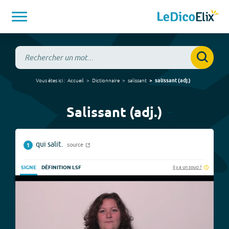
Vous êtes ici :
Accueil
Dictionnaire
salissant
salissant
(
adj.
)
Salissant (adj.)
qui salit.
source
1
Il y a un souci ?
SIGNE
DÉFINITION LSF