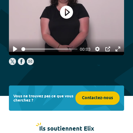
Play
00:03
Play
Settings
PIP
Enter
fullscree
Vous ne trouvez pas ce que vous
Contactez-nous
cherchez ?
Ils soutiennent Elix