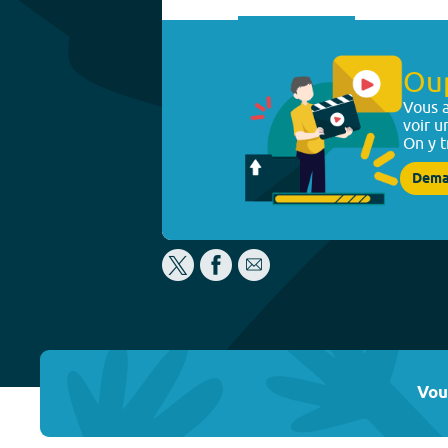
Ou
Vous a
voir u
On y t
Dema
Vou