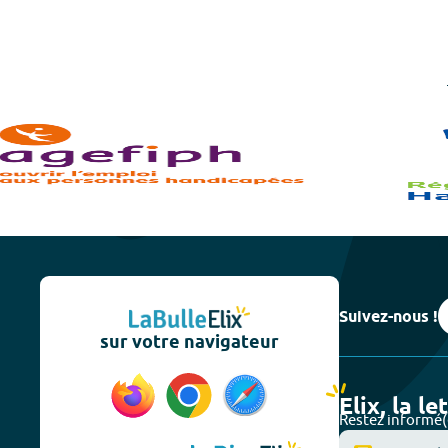
Suivez-nous !
sur votre navigateur
Elix, la le
Restez informé(