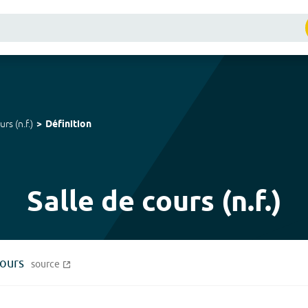
ours
(
n.f.
)
Définition
Salle de cours (n.f.)
cours
source