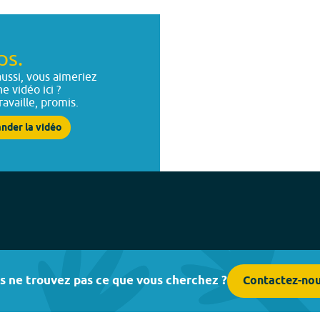
ps.
ussi, vous aimeriez
ne vidéo ici ?
ravaille, promis.
nder la vidéo
s ne trouvez pas ce que vous cherchez ?
Contactez-no