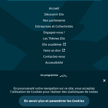
Accueil
Découvrir Elix
Nos partenaires
Entreprises et Collectivités
Engagez-vous !
Les Thèmes Elix
Elix académie
Faire un don
Contactez-nous
Accessibilité
En poursuivant votre navigation sur ce site, vous acceptez
l’utilisation de Cookies pour réaliser des statistiques de visites
Plan du site
-
Index alphabétique
-
En savoir plus et paramétrer les Cookies
Mentions légales et données personnelles
-
Paramétrer les cookies
-
Crédits