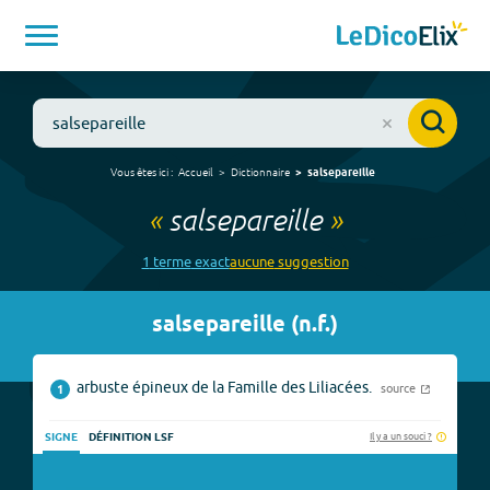
Vous êtes ici :
Accueil
Dictionnaire
salsepareille
«
salsepareille
»
1
terme
exact
aucune
suggestion
salsepareille
(
n.f.
)
arbuste épineux de la Famille des Liliacées.
source
1
Il y a un souci ?
SIGNE
DÉFINITION LSF