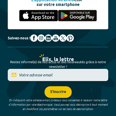
L'application
sur votre smartphone
Suivez-nous !
Elix, la lettre
Restez informé(e) de nos actus et des nouveautés grâce à notre
newsletter !
S'inscrire
En indiquant votre adresse e-mail ci-dessus vous consentez à recevoir notre lettre
d’information par voie électronique. Vous pouvez vous désinscrire à tout moment
en modifiant vos paramètres via les liens de désinscription.