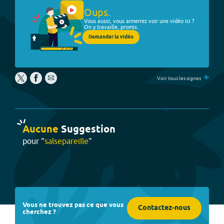
Oups.
Vous aussi, vous aimeriez voir une vidéo ici ?
On y travaille, promis.
Demander la vidéo
+
Voir tous les signes
Aucune
Suggestion
pour "
salsepareille
"
Vous ne trouvez pas ce que vous
Contactez-nous
cherchez ?