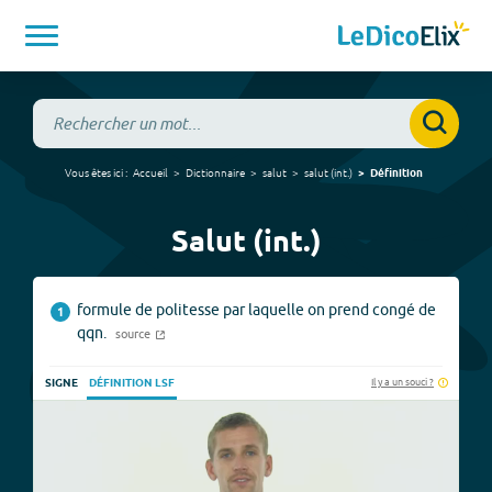
Vous êtes ici :
Accueil
Dictionnaire
salut
salut
(
int.
)
Définition
Salut (int.)
formule de politesse par laquelle on prend congé de
1
qqn.
source
Il y a un souci ?
SIGNE
DÉFINITION LSF