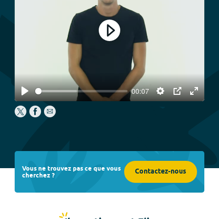
Play
00:07
Play
Settings
PIP
Enter
fullscree
Vous ne trouvez pas ce que vous
Contactez-nous
cherchez ?