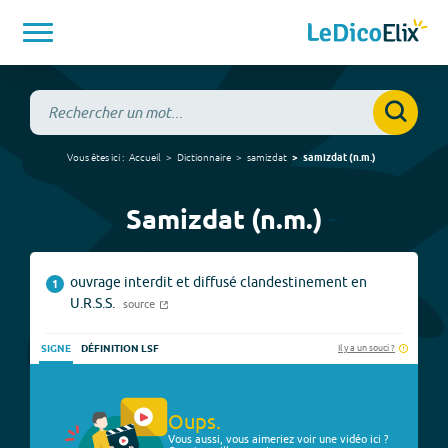
Vous êtes ici :
Accueil
Dictionnaire
samizdat
samizdat
(
n.m.
)
Samizdat (n.m.)
ouvrage interdit et diffusé clandestinement en
1
U.R.S.S.
source
Il y a un souci ?
SIGNE
DÉFINITION LSF
Oups.
Vous aussi, vous aimeriez voir une vidéo ici ?