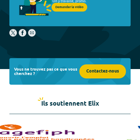
On y travaille, promis.
Demander la vidéo
Vous ne trouvez pas ce que vous
Contactez-nous
cherchez ?
Ils soutiennent Elix