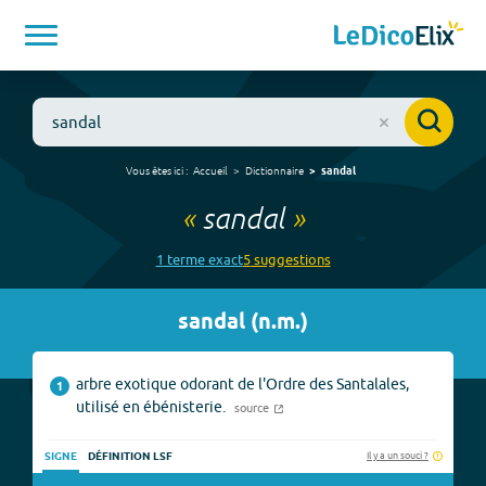
Vous êtes ici :
Accueil
Dictionnaire
sandal
«
sandal
»
1
terme
exact
5
suggestion
s
sandal
(
n.m.
)
arbre exotique odorant de l'Ordre des Santalales,
1
utilisé en ébénisterie.
source
Il y a un souci ?
SIGNE
DÉFINITION LSF