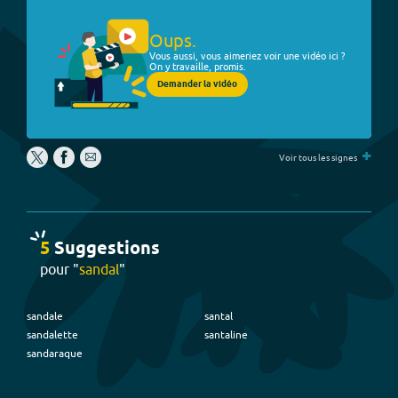
Oups.
Vous aussi, vous aimeriez voir une vidéo ici ?
On y travaille, promis.
Demander la vidéo
+
Voir tous les signes
5
Suggestion
s
pour "
sandal
"
sandale
santal
sandalette
santaline
sandaraque