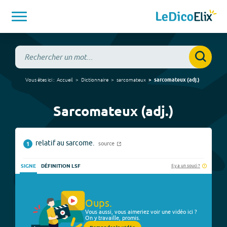
Vous êtes ici :
Accueil
Dictionnaire
sarcomateux
sarcomateux
(
adj.
)
Sarcomateux (adj.)
relatif au sarcome.
source
1
Il y a un souci ?
SIGNE
DÉFINITION LSF
Oups.
Vous aussi, vous aimeriez voir une vidéo ici ?
On y travaille, promis.