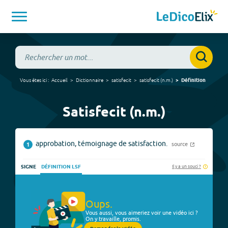
Vous êtes ici :
Accueil
Dictionnaire
satisfecit
satisfecit
(
n.m.
)
Définition
Satisfecit (n.m.)
approbation, témoignage de satisfaction.
source
1
Il y a un souci ?
SIGNE
DÉFINITION LSF
Oups.
Vous aussi, vous aimeriez voir une vidéo ici ?
On y travaille, promis.