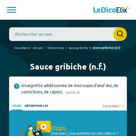
Vous êtes ici :
Accueil
Dictionnaire
sauce gribiche
sauce gribiche
(
n.f.
)
Sauce gribiche (n.f.)
vinaigrette additionnée de morceaux d'œuf dur, de
1
cornichons, de câpres.
source
Il y a un souci ?
SIGNE
DÉFINITION LSF
Oups.
Vous aussi, vous aimeriez voir une vidéo ici ?