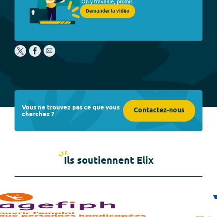
On y travaille, promis.
Demander la vidéo
Vous ne trouvez pas ce que vous
Contactez-nous
cherchez ?
Ils soutiennent Elix