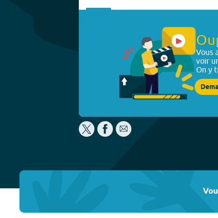
Ou
Vous a
voir u
On y t
Dema
Vou