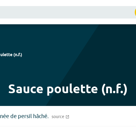
ulette
(
n.f.
)
Sauce poulette (n.f.)
née de persil hâché.
source