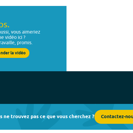
ps.
ussi, vous aimeriez
ne vidéo ici ?
ravaille, promis.
nder la vidéo
s ne trouvez pas ce que vous cherchez ?
Contactez-no