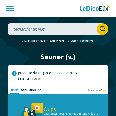
Vous êtes ici :
Accueil
Dictionnaire
sauner
sauner
(
v.
)
Sauner (v.)
produire du sel par emploi de marais
1
salants.
source
Il y a un souci ?
SIGNE
DÉFINITION LSF
Oups.
Vous aussi, vous aimeriez voir une vidéo ici ?