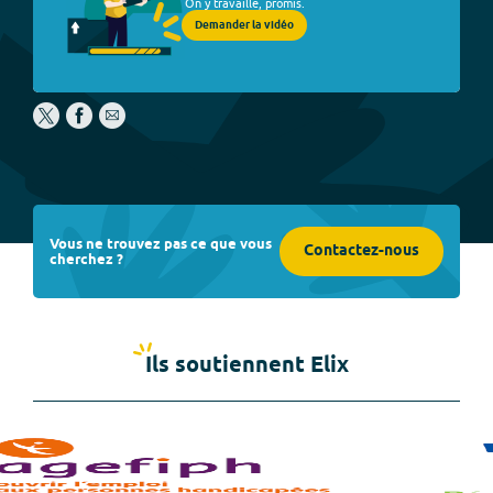
On y travaille, promis.
Demander la vidéo
Vous ne trouvez pas ce que vous
Contactez-nous
cherchez ?
Ils soutiennent Elix