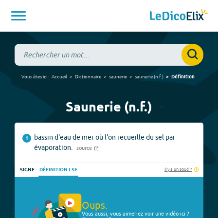
Vous êtes ici :
Accueil
Dictionnaire
saunerie
saunerie
(
n.f.
)
Définition
Saunerie (n.f.)
bassin d'eau de mer où l'on recueille du sel par
1
évaporation.
source
Il y a un souci ?
SIGNE
DÉFINITION LSF
Oups.
Vous aussi, vous aimeriez voir une vidéo ici ?