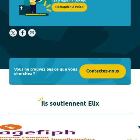
On y travaille, promis.
Demander la vidéo
Vous ne trouvez pas ce que vous
Contactez-nous
cherchez ?
Ils soutiennent Elix