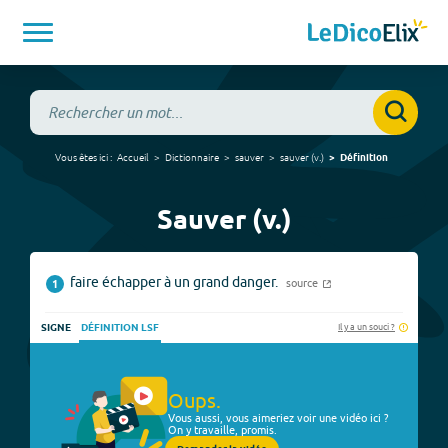
Vous êtes ici :
Accueil
Dictionnaire
sauver
sauver
(
v.
)
Définition
Sauver (v.)
faire échapper à un grand danger.
source
1
Il y a un souci ?
SIGNE
DÉFINITION LSF
Oups.
Vous aussi, vous aimeriez voir une vidéo ici ?
On y travaille, promis.