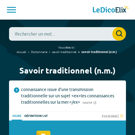
Vous êtes ici :
Accueil
Dictionnaire
savoir traditionnel
savoir traditionnel
(
n.m.
)
Savoir traditionnel (n.m.)
connaissance issue d'une transmission
1
traditionnelle sur un sujet <ex>les connaissances
traditionnelles sur la mer.</ex>
source
Il y a un souci ?
SIGNE
DÉFINITION LSF