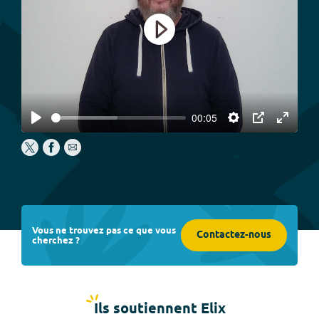
Play
00:05
Play
Settings
PIP
Enter
fullscree
Vous ne trouvez pas ce que vous
Contactez-nous
cherchez ?
Ils soutiennent Elix