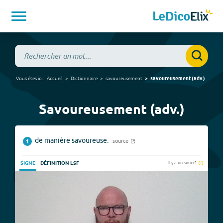
Vous êtes ici :
Accueil
Dictionnaire
savoureusement
savoureusement
(
adv.
)
Savoureusement (adv.)
de manière savoureuse.
source
1
Il y a un souci ?
SIGNE
DÉFINITION LSF